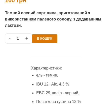
100
грн
Темний елевий сорт пива, приготований з
використанням паленого солоду, з додаванням
лактози.
-
+
1
В КОШИК
Характеристики:
ель - темне,
IBU 12 , Alc. 4,3 %
EBC 29, колір - чорний,
Початкова густина 13 %