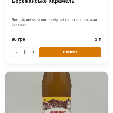
Бережанське Карамель
Легкий, світлий ель помірної гіркоти, з нотками
карамелі.
90 грн
1 л
-
+
1
В КОШИК