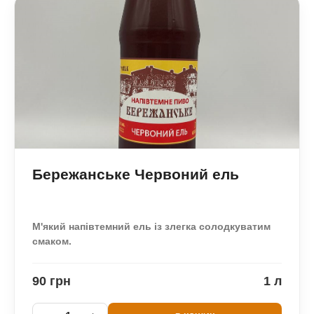
Бережанське Червоний ель
М'який напівтемний ель із злегка солодкуватим
смаком.
90 грн
1 л