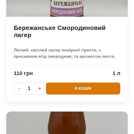
Бережанське Смородиновий
лагер
Легкий, світлий лагер помірної гіркоти, з
присмаком ягід смородини, та ароматом листя.
110 грн
1 л
-
+
1
В КОШИК