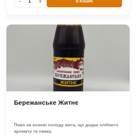
-
+
1
В КОШИК
Бережанське Житнє
Пиво на основі солоду жита, що додає хлібного
аромату та смаку.