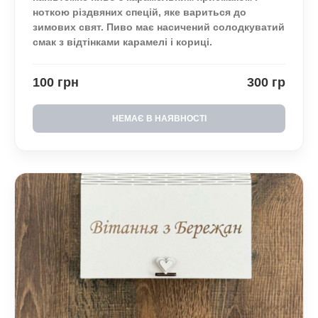
ноткою різдвяних спецій, яке вариться до
зимових свят. Пиво має насичений солодкуватий
смак з відтінками карамелі і кориці.
100 грн
300 гр
НЕМАЄ В НАЯВНОСТІ